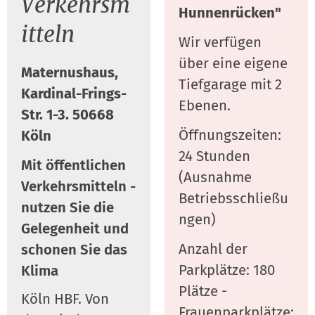
Verkehrsm
Hunnenrücken"
itteln
Wir verfügen
über eine eigene
Maternushaus,
Tiefgarage mit 2
Kardinal-Frings-
Ebenen.
Str. 1-3. 50668
Öffnungszeiten:
Köln
24 Stunden
Mit öffentlichen
(Ausnahme
Verkehrsmitteln -
Betriebsschließu
nutzen Sie die
ngen)
Gelegenheit und
Anzahl der
schonen Sie das
Parkplätze: 180
Klima
Plätze -
Köln HBF. Von
Frauenparkplätze: