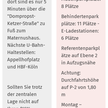
dort sind es nur 5
8 Plätze
Minuten über die
"Dompropst-
Behindertenpark
Ketzer-Straße" zu
plätze: 11 Plätze -
Fuß zum
E-Ladestationen:
Maternushaus.
6 Plätze
Nächste U-Bahn-
Referentenparkpl
Haltestellen:
ätze auf Ebene 2
Appellhofplatz
in Aufzugsnähe
und HBF-Köln
Achtung:
Durchfahrtshöhe
Sollten Sie trotz
auf P-2 von 1,80
der zentralen
m
Lage nicht auf
Montag –