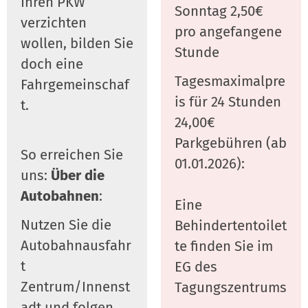
Ihren PKW
Sonntag 2,50€
verzichten
pro angefangene
wollen, bilden Sie
Stunde
doch eine
Tagesmaximalpre
Fahrgemeinschaf
is für 24 Stunden
t.
24,00€
Parkgebühren (ab
So erreichen Sie
01.01.2026):
uns:
Über die
Autobahnen
:
Eine
Nutzen Sie die
Behindertentoilet
Autobahnausfahr
te finden Sie im
t
EG des
Zentrum/Innenst
Tagungszentrums
adt und folgen