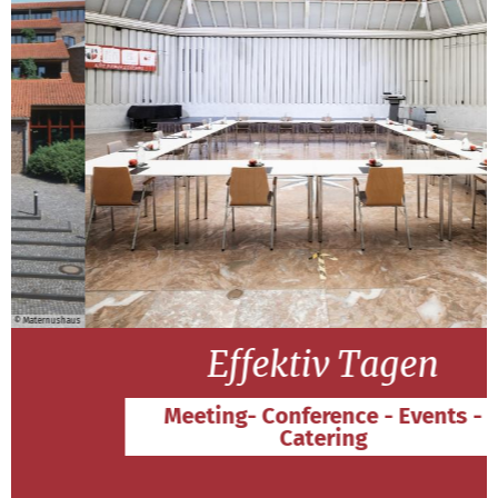
aus
© Martin Magunia
Effektiv Tagen
Meeting- Conference - Events -
Catering