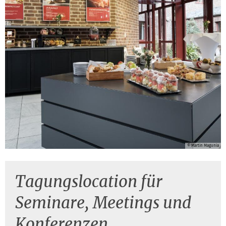
© Martin Magunia
©
Tagungslocation für
Seminare, Meetings und
Konferenzen