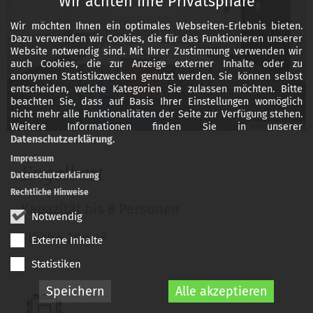
Wir achten Ihre Privatsphäre
Wir möchten Ihnen ein optimales Webseiten-Erlebnis bieten.
Dazu verwenden wir Cookies, die für das Funktionieren unserer
Website notwendig sind. Mit Ihrer Zustimmung verwenden wir
auch Cookies, die zur Anzeige externer Inhalte oder zu
anonymen Statistikzwecken genutzt werden. Sie können selbst
entscheiden, welche Kategorien Sie zulassen möchten. Bitte
beachten Sie, dass auf Basis Ihrer Einstellungen womöglich
nicht mehr alle Funktionalitäten der Seite zur Verfügung stehen.
Weitere Informationen finden Sie in unserer
© CC0 Martin Magunia
Datenschutzerklärung
.
Impressum
Engelbert
Datenschutzerklärung
Rechtliche Hinweise
Kapazität bis 8 Personen
Notwendig
Fläche 20qm²
Externe Inhalte
Statistiken
Speichern
Alle akzeptieren