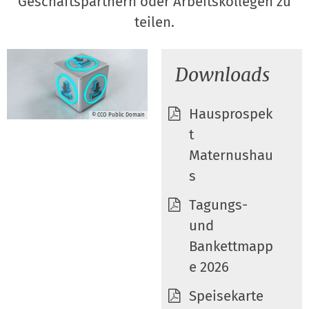
Geschäftspartnern oder Arbeitskollegen zu
teilen.
Downloads
Hausprospek
© CCO Public Domain
t
Maternushau
s
Tagungs-
und
Bankettmapp
e 2026
Speisekarte